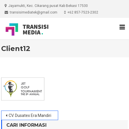
Skip
Jayamukti, Kec. Cikarang pusat Kab Bekasi 17530
to
transisimediatek@gmail.com
+62 857-7523-2302
content
Client12
Post
CV. Dusatex Era Mandiri
navigation
CARI INFORMASI