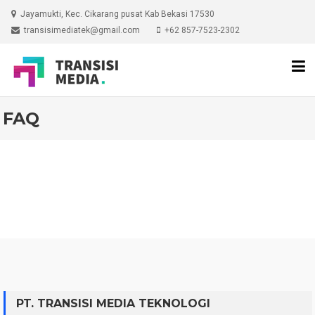
Skip
Jayamukti, Kec. Cikarang pusat Kab Bekasi 17530
to
transisimediatek@gmail.com
+62 857-7523-2302
content
FAQ
PT. TRANSISI MEDIA TEKNOLOGI