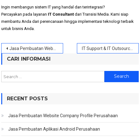
Ingin membangun sistem IT yang handal dan terintegrasi?
Percayakan pada layanan
IT Consultant
dari Transisi Media. Kami siap
membantu Anda dari perencanaan hingga implementasi teknologi terbaik
untuk bisnis Anda.
Post
Jasa Pembuatan Website Tangerang
IT Support & IT Outsource
navigation
CARI INFORMASI
Search
for:
RECENT POSTS
Jasa Pembuatan Website Company Profile Perusahaan
Jasa Pembuatan Aplikasi Android Perusahaan