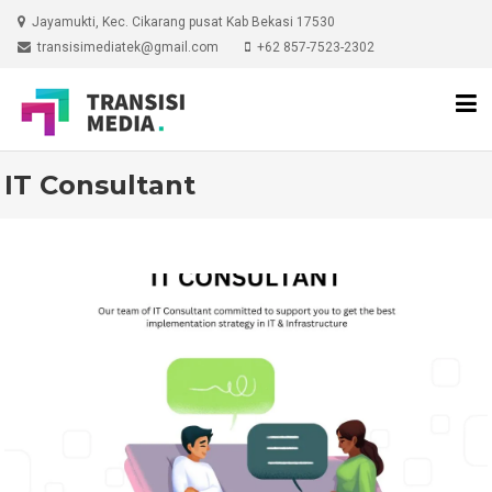
Skip
Jayamukti, Kec. Cikarang pusat Kab Bekasi 17530
to
transisimediatek@gmail.com
+62 857-7523-2302
content
IT Consultant