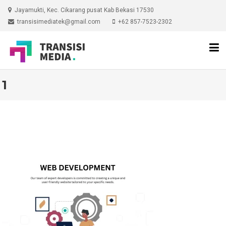
Skip
Jayamukti, Kec. Cikarang pusat Kab Bekasi 17530
to
transisimediatek@gmail.com
+62 857-7523-2302
content
1