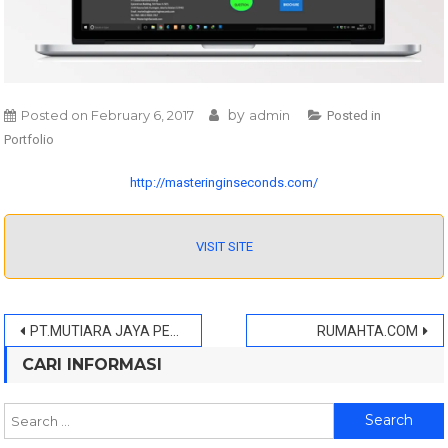
by
Posted on
February 6, 2017
admin
Posted in
Portfolio
http://masteringinseconds.com/
VISIT SITE
Post
PT.MUTIARA JAYA PERSADA
RUMAHTA.COM
navigation
CARI INFORMASI
Search
for: