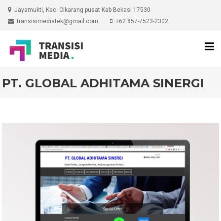
Skip
Jayamukti, Kec. Cikarang pusat Kab Bekasi 17530
to
transisimediatek@gmail.com
+62 857-7523-2302
content
PT. GLOBAL ADHITAMA SINERGI