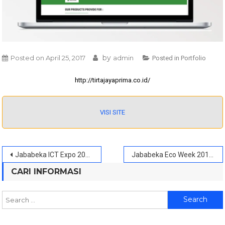
by
Posted on
April 25, 2017
admin
Posted in
Portfolio
http://tirtajayaprima.co.id/
VISI SITE
Post
Jababeka ICT Expo 2017
Jababeka Eco Week 2017
navigation
CARI INFORMASI
Search
for: