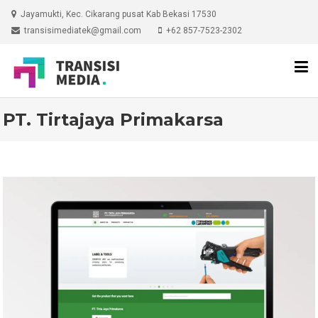
Skip
Jayamukti, Kec. Cikarang pusat Kab Bekasi 17530
to
transisimediatek@gmail.com
+62 857-7523-2302
content
PT. Tirtajaya Primakarsa