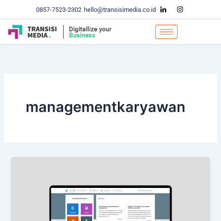
Skip
0857-7523-2302
hello@transisimedia.co.id
to
content
managementkaryawan