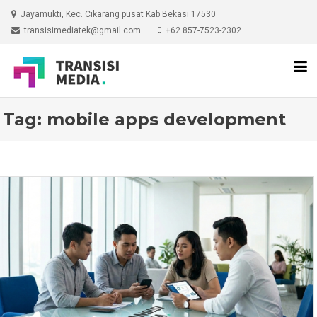
Skip
Jayamukti, Kec. Cikarang pusat Kab Bekasi 17530
to
transisimediatek@gmail.com
+62 857-7523-2302
content
Tag:
mobile apps development