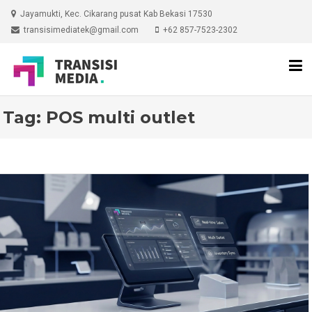
Skip
Jayamukti, Kec. Cikarang pusat Kab Bekasi 17530
to
transisimediatek@gmail.com
+62 857-7523-2302
content
Tag:
POS multi outlet