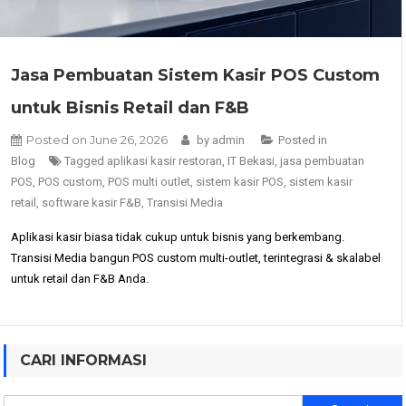
Jasa Pembuatan Sistem Kasir POS Custom
untuk Bisnis Retail dan F&B
Posted on
June 26, 2026
by
admin
Posted in
Blog
Tagged
aplikasi kasir restoran
,
IT Bekasi
,
jasa pembuatan
POS
,
POS custom
,
POS multi outlet
,
sistem kasir POS
,
sistem kasir
retail
,
software kasir F&B
,
Transisi Media
Aplikasi kasir biasa tidak cukup untuk bisnis yang berkembang.
Transisi Media bangun POS custom multi-outlet, terintegrasi & skalabel
untuk retail dan F&B Anda.
CARI INFORMASI
Search