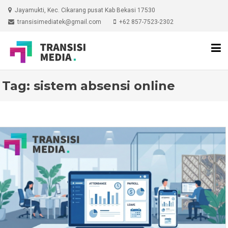
Skip
Jayamukti, Kec. Cikarang pusat Kab Bekasi 17530
to
transisimediatek@gmail.com
+62 857-7523-2302
content
Tag:
sistem absensi online