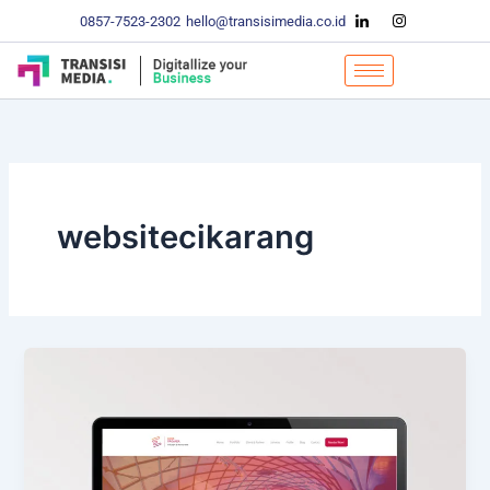
Skip
0857-7523-2302
hello@transisimedia.co.id
to
content
websitecikarang