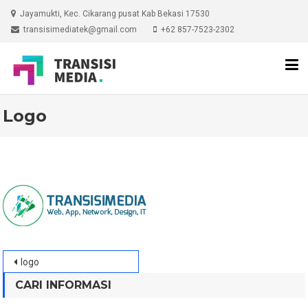
Skip
Jayamukti, Kec. Cikarang pusat Kab Bekasi 17530
to
transisimediatek@gmail.com
+62 857-7523-2302
content
Logo
Post
logo
navigation
CARI INFORMASI