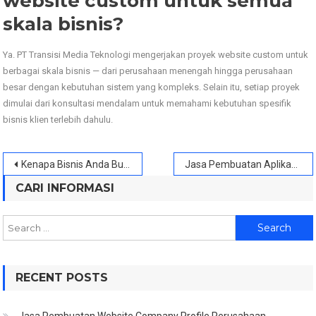
website custom untuk semua
skala bisnis?
Ya. PT Transisi Media Teknologi mengerjakan proyek website custom untuk
berbagai skala bisnis — dari perusahaan menengah hingga perusahaan
besar dengan kebutuhan sistem yang kompleks. Selain itu, setiap proyek
dimulai dari konsultasi mendalam untuk memahami kebutuhan spesifik
bisnis klien terlebih dahulu.
Post
Kenapa Bisnis Anda Butuh IT Consultant Sebelum Membangun Sistem Digital?
Jasa Pembuatan Aplikasi HRIS untuk Perusahaan: Kelola SDM Lebih Efisien dengan Sistem Digital
navigation
CARI INFORMASI
Search
for:
RECENT POSTS