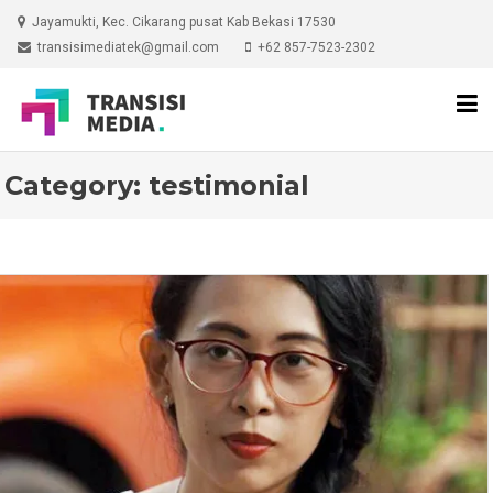
Skip
Jayamukti, Kec. Cikarang pusat Kab Bekasi 17530
to
transisimediatek@gmail.com
+62 857-7523-2302
content
Category:
testimonial