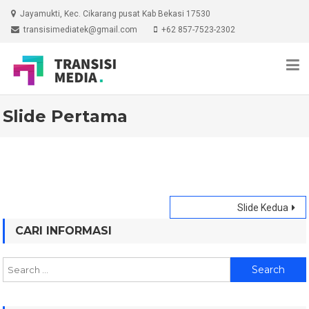
Skip
Jayamukti, Kec. Cikarang pusat Kab Bekasi 17530
to
transisimediatek@gmail.com
+62 857-7523-2302
content
Slide Pertama
Post
Slide Kedua
navigation
CARI INFORMASI
Search
for: