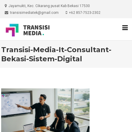
Skip
Jayamukti, Kec. Cikarang pusat Kab Bekasi 17530
to
transisimediatek@gmail.com
+62 857-7523-2302
content
Transisi-Media-It-Consultant-
Bekasi-Sistem-Digital