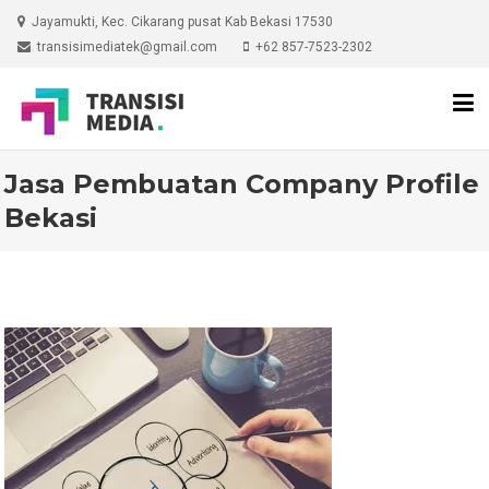
Skip
Jayamukti, Kec. Cikarang pusat Kab Bekasi 17530
to
transisimediatek@gmail.com
+62 857-7523-2302
content
Jasa Pembuatan Company Profile
Bekasi