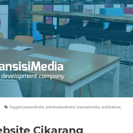
Tagged
jasawebsite
,
pembuatwebsite
,
transisimedia
,
webbekasi
,
bsite Cikarang