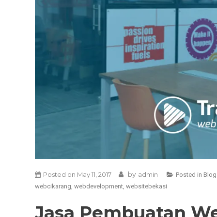
by
Posted on
May 11, 2017
admin
Posted in
Blog
webcikarang
,
webdevelopment
,
websitebekasi
Jasa Pembuatan We