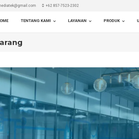
imediatek@gmail.com
+62 857-7523-2302
OME
TENTANG KAMI
LAYANAN
PRODUK
U
karang