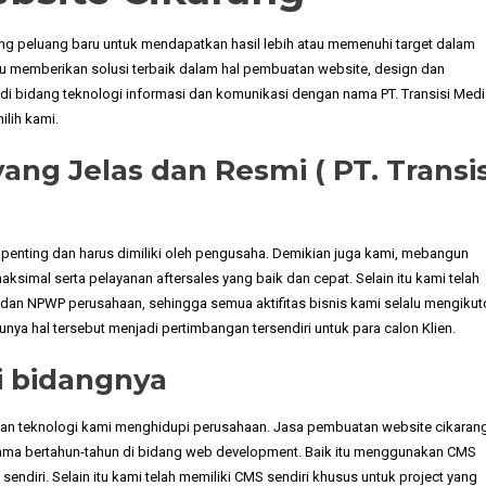
luang peluang baru untuk mendapatkan hasil lebih atau memenuhi target dalam
u memberikan solusi terbaik dalam hal pembuatan website, design dan
di bidang teknologi informasi dan komunikasi dengan nama PT. Transisi Medi
lih kami.
yang Jelas dan Resmi ( PT. Transis
penting dan harus dimiliki oleh pengusaha. Demikian juga kami, mebangun
ksimal serta pelayanan aftersales yang baik dan cepat. Selain itu kami telah
P dan NPWP perusahaan, sehingga semua aktifitas bisnis kami selalu mengikut
nya hal tersebut menjadi pertimbangan tersendiri untuk para calon Klien.
di bidangnya
ngan teknologi kami menghidupi perusahaan. Jasa pembuatan website cikaran
elama bertahun-tahun di bidang web development. Baik itu menggunakan CMS
diri. Selain itu kami telah memiliki CMS sendiri khusus untuk project yang