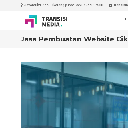
Skip
Jayamukti, Kec. Cikarang pusat Kab Bekasi 17530
transis
to
content
H
Jasa Pembuatan Website Ci